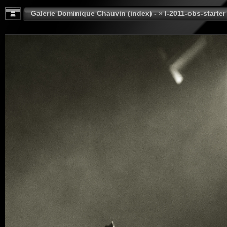
Galerie Dominique Chauvin (index) -
»
I-2011-obs-starter