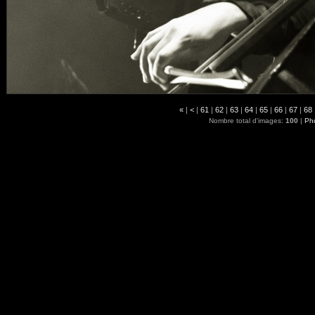
«
|
<
|
61
|
62
|
63
|
64
|
65
|
66
|
67
|
68
Nombre total d'images:
100
|
Pho