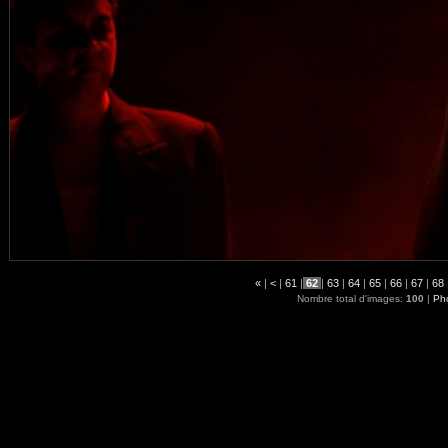
«
|
<
|
61
|
62
|
63
|
64
|
65
|
66
|
67
|
68
Nombre total d'images:
100
|
Pho