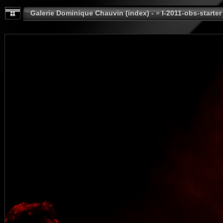
Galerie Dominique Chauvin (index) -
»
I-2011-obs-starter