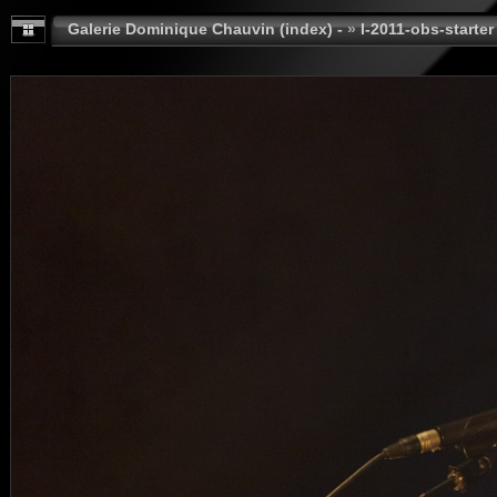
Galerie Dominique Chauvin (index) -
»
I-2011-obs-starter