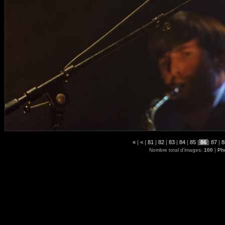
«
|
<
|
81
|
82
|
83
|
84
|
85
|
86
|
87
|
8
Nombre total d'images:
100
|
Pho