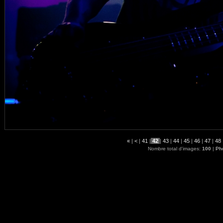
«
|
<
|
41
|
42
|
43
|
44
|
45
|
46
|
47
|
48
Nombre total d'images:
100
|
Pho