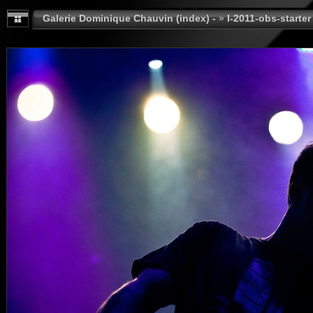
Galerie Dominique Chauvin (index) -
»
I-2011-obs-starter