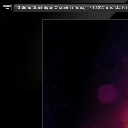
Galerie Dominique Chauvin (index) -
»
I-2011-obs-starter