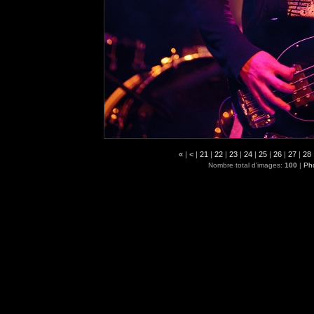
«
|
<
|
21
|
22
|
23
|
24
|
25
|
26
|
27
|
28
Nombre total d'images:
100
|
Pho