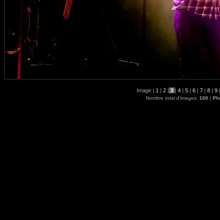
Image |
1
|
2
|
3
|
4
|
5
|
6
|
7
|
8
|
9
Nombre total d'images:
100
|
Pho