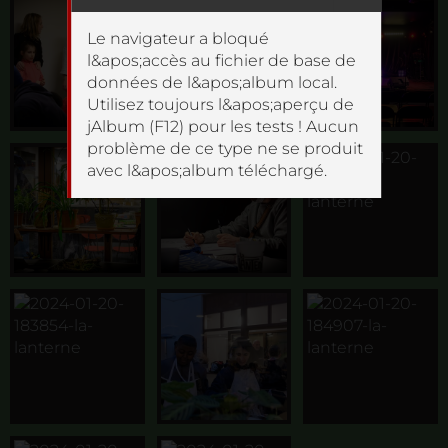
Le navigateur a bloqué
l&apos;accès au fichier de base de
données de l&apos;album local.
Utilisez toujours l&apos;aperçu de
jAlbum (F12) pour les tests ! Aucun
problème de ce type ne se produit
avec l&apos;album téléchargé.