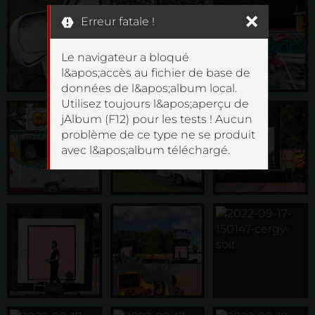
Erreur fatale !
Le navigateur a bloqué
l&apos;accès au fichier de base de
données de l&apos;album local.
Utilisez toujours l&apos;aperçu de
jAlbum (F12) pour les tests ! Aucun
problème de ce type ne se produit
avec l&apos;album téléchargé.