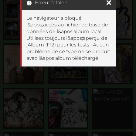
Erreur fatale !
Le navigateur a bloqué
l&apos;accès au fichier de base de
données de l&apos;album local.
Utilisez toujours l&apos;aperçu de
jAlbum (F12) pour les tests ! Aucun
problème de ce type ne se produit
avec l&apos;album téléchargé.